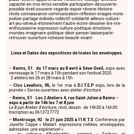
capacité-en-moi-émoi-sensible-participation-découverte-
possible-éveil-souvenir-regards-espoir-rêverie-Histoire-
récits-connaissance-communication-réflexion-images-mots-
poésie-partage-individu-collectif-solidarité-ailleurs-culture-
art-jeu-sérieux-étonnement-l’autre-écrire-dessiner-lire-rire-
enthousiasme-expression-culture-poétique-émotions-
mondes-imaginaire-politique-désir-penser-laisserpartir-
retrouver-ouverture-richesse-beauté-vivant-
Lieux et Dates des expositions de toutes les enveloppes.
–
Reims, 51
:
du 17 mars au 8 avril à Sève-Eveil,
expo avec
vernissage le 17 mars à 15h pendant son festival 2025
2 ateliers les 26 et 28 mars à 15h
–
Clos Levallois, 95,
le 1er mai à
D.I.T.E.P
expo, lors de la
journée « Serres ouvertes» avec atelier d’écriture
–
Reims, 51
:
Les 2 Ateliers 4, rue Saint Julien à Reims
–
expo à partir de 14h les 7 et 8 juin
Le 8 juin Atelier d’écriture, récit, dessin : de 14h30 à 16h30:
Inscription au 0613727772
–
Montrouge, 92
:
le 21 juin 2025 à l’I.R.T.S
. Conférence par
Josette Coppe « Mailart: expressions mêlées, enveloppées,
adressées: une expérience! »