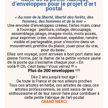
d’enveloppes pour le projet d
’art
postal
« Au nom de la liberté, liberté des forêts, des
femmes, des hommes et de la mer »
U
ne envolée d’enveloppes
créé
e
s, fait
es
main, cœur
à l’ouvrage :
peinture,
collage, découpage,
assemblage, pliage, images-mots, mots posés,
pour exprimer,
créer,
condenser, expédier, rendre
visible
et partageable
,
pour
s’inscrire dans un
mouvement, prendre du plaisir, jouer pour du vrai,
pour du beau
…
Elles ont voyagé, sont arrivées à bon port dans leur
pleine forme, par la
dame de la
petite voiture jaune
de la poste
qui s’exclame
chaque jour
«
En
voilà !!! O
h, c’est beau !
Vous verrez !!!
»
Plus de 200
enveloppes
!!!!
Dè
s
2 ans
jusqu’à
tout âge !
De toute la France et
de nos ailleurs
proche
s
Tous ces artistes en herbe, ces artistes de cœur,
ces
artistes professionnels, se sont saisis de leur
enthousiasme
et de leur savoir-faire
pour contribuer à
cette petite Fabrique
de l’art-postal
GRAND MERCI