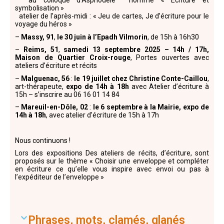
au colloque d’Asphodèle nommé « Ecriture et
symbolisation »
atelier de l’après-midi : « Jeu de cartes, Je d’écriture pour le
voyage du héros »
–
Massy, 91
,
le 30 juin à l’Epadh Vilmorin
, de 15h à 16h30
–
Reims, 51
,
samedi 13 septembre 2025 – 14h / 17h
,
Maison de Quartier Croix-rouge
, Portes ouvertes avec
ateliers d’écriture et récits
–
Malguenac,
56
:
le 19 juillet chez Christine Conte-Caillou
,
art-thérapeute,
expo de 14h à 18h
avec Atelier d’écriture à
15h – s’inscrire au 06 16 01 14 84
–
Mareuil-en-Dôle,
02
:
le 6 septembre à la Mairie, expo de
14h à 18h
, avec atelier d’écriture de 15h à 17h
Nous continuons !
Lors des expositions Des ateliers de récits, d’écriture, sont
proposés sur le thème « Choisir une enveloppe et compléter
en écriture ce qu’elle vous inspire avec envoi ou pas à
l’expéditeur de l’enveloppe »
Phrases, mots, clamés, glanés